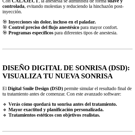
Con
CALAJECT
, la anestesia se administra de forma
suave y
controlada
, evitando molestias y reduciendo la hinchazón post-
inyección.
🎯
Inyecciones sin dolor, incluso en el paladar.
🎯
Control preciso del flujo anestésico
para mayor confort.
🎯
Programas específicos
para diferentes tipos de anestesia.
DISEÑO DIGITAL DE SONRISA (DSD):
VISUALIZA TU NUEVA SONRISA
El
Digital Smile Design (DSD)
permite simular el resultado final de
tu tratamiento antes de comenzar. Con este avanzado software:
🔹
Verás cómo quedará tu sonrisa antes del tratamiento.
🔹
Mayor exactitud y planificación personalizada.
🔹
Tratamientos estéticos con objetivos realistas.