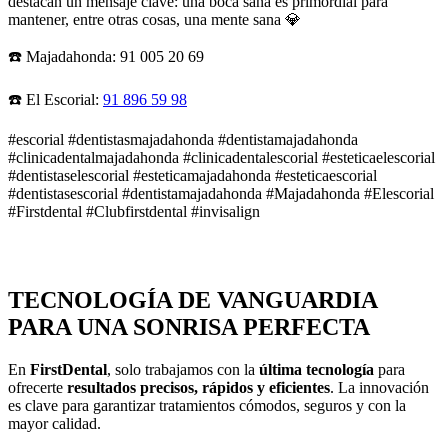
destacan un mensaje clave: una boca sana es primordial para
mantener, entre otras cosas, una mente sana 💎
☎️ Majadahonda: 91 005 20 69
☎️ El Escorial:
91 896 59 98
#escorial #dentistasmajadahonda #dentistamajadahonda
#clinicadentalmajadahonda #clinicadentalescorial #esteticaelescorial
#dentistaselescorial #esteticamajadahonda #esteticaescorial
#dentistasescorial #dentistamajadahonda #Majadahonda #Elescorial
#Firstdental #Clubfirstdental #invisalign
TECNOLOGÍA DE VANGUARDIA
PARA UNA SONRISA PERFECTA
En
FirstDental
, solo trabajamos con la
última tecnología
para
ofrecerte
resultados precisos, rápidos y eficientes
. La innovación
es clave para garantizar tratamientos cómodos, seguros y con la
mayor calidad.