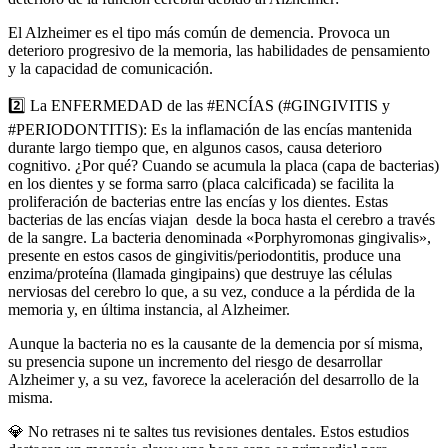
El Alzheimer es el tipo más común de demencia. Provoca un
deterioro progresivo de la memoria, las habilidades de pensamiento
y la capacidad de comunicación.
2️⃣ La ENFERMEDAD de las #ENCÍAS (#GINGIVITIS y
#PERIODONTITIS): Es la inflamación de las encías mantenida
durante largo tiempo que, en algunos casos, causa deterioro
cognitivo. ¿Por qué? Cuando se acumula la placa (capa de bacterias)
en los dientes y se forma sarro (placa calcificada) se facilita la
proliferación de bacterias entre las encías y los dientes. Estas
bacterias de las encías viajan desde la boca hasta el cerebro a través
de la sangre. La bacteria denominada «Porphyromonas gingivalis»,
presente en estos casos de gingivitis/periodontitis, produce una
enzima/proteína (llamada gingipains) que destruye las células
nerviosas del cerebro lo que, a su vez, conduce a la pérdida de la
memoria y, en última instancia, al Alzheimer.
Aunque la bacteria no es la causante de la demencia por sí misma,
su presencia supone un incremento del riesgo de desarrollar
Alzheimer y, a su vez, favorece la aceleración del desarrollo de la
misma.
💎 No retrases ni te saltes tus revisiones dentales. Estos estudios