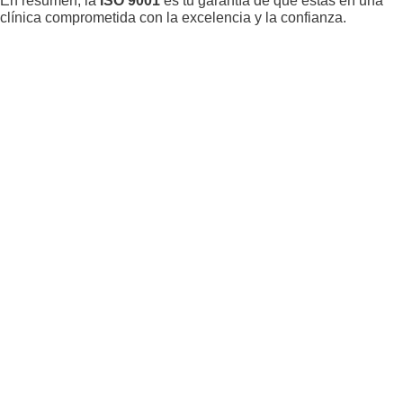
En resumen, la
ISO 9001
es tu garantía de que estás en una
clínica comprometida con la excelencia y la confianza.