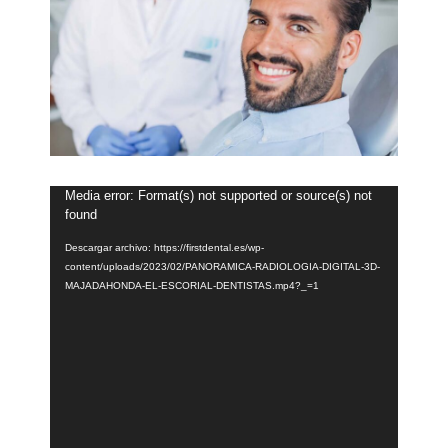
Reproductor
Media error: Format(s) not supported or source(s) not
de
found
vídeo
Descargar archivo: https://firstdental.es/wp-
content/uploads/2023/02/PANORAMICA-RADIOLOGIA-DIGITAL-3D-
MAJADAHONDA-EL-ESCORIAL-DENTISTAS.mp4?_=1