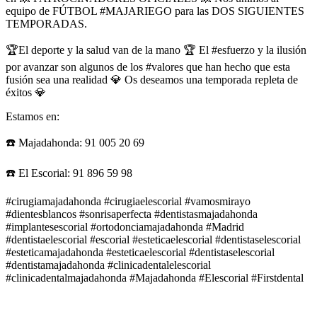
equipo de FÚTBOL #MAJARIEGO para las DOS SIGUIENTES
TEMPORADAS.
🏆El deporte y la salud van de la mano 🏆 El #esfuerzo y la ilusión
por avanzar son algunos de los #valores que han hecho que esta
fusión sea una realidad 💎 Os deseamos una temporada repleta de
éxitos 💎
Estamos en:
☎️ Majadahonda: 91 005 20 69
☎️ El Escorial: 91 896 59 98
#cirugiamajadahonda #cirugiaelescorial #vamosmirayo
#dientesblancos #sonrisaperfecta #dentistasmajadahonda
#implantesescorial #ortodonciamajadahonda #Madrid
#dentistaelescorial #escorial #esteticaelescorial #dentistaselescorial
#esteticamajadahonda #esteticaelescorial #dentistaselescorial
#dentistamajadahonda #clinicadentalelescorial
#clinicadentalmajadahonda #Majadahonda #Elescorial #Firstdental