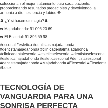
seleccionan el mejor tratamiento para cada paciente,
proporcionando resultados predecibles y devolviendo la
armonía a dientes, encía y labios 💎
🎩 ¿Y si hacemos magia?🎩
☎️ Majadahonda: 91 005 20 69
☎️ El Escorial: 91 896 59 98
#escorial #estetica #dentistasmajadahonda
#dentistamajadahonda #clinicadentalmajadahonda
#clinicadentalescorial #esteticaelescorial #dentistaselescorial
#esteticamajadahonda #esteticaescorial #dentistasescorial
#dentistamajadahonda #Majadahonda #Elescorial #Firstdental
#botox
TECNOLOGÍA DE
VANGUARDIA PARA UNA
SONRISA PERFECTA