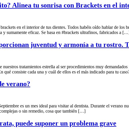
to? Alinea tu sonrisa con Brackets en el inte
brackets en el interior de tus dientes. Todos habéis oído hablar de los b
ía y sumamente eficaz. Se basa en #brackets ultrafinos, fabricados a […
porcionan juventud y armonía a tu rostro. 
s de nuestros tratamientos estrella al ser procedimientos muy demandado
 qué consiste cada una y cuál de ellos es el más indicado para tu caso
 de verano?
tiembre es un mes ideal para visitar al dentista. Durante el verano nue
es complejas o sin remedio, cosa que también […]
 trata, puede suponer un problema grave