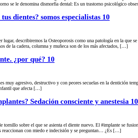
storno se le denomina dismorfia dental: Es un trastorno psicológico obs
us dientes? somos especialistas 10
ugar, describiremos la Osteoporosis como una patología en la que se 
sos de la cadera, columna y muñeca son de los más afectados, […]
ante. ¿por qué? 10
ries muy agresivo, destructivo y con peores secuelas en la dentición tem
nfantil que afecta […]
mplantes? Sedación consciente y anestesia 10
nillo sobre el que se asienta el diente nuevo. El #implante se fusiona
ntes reaccionan con miedo e indecisión y se preguntan… ¿Es […]