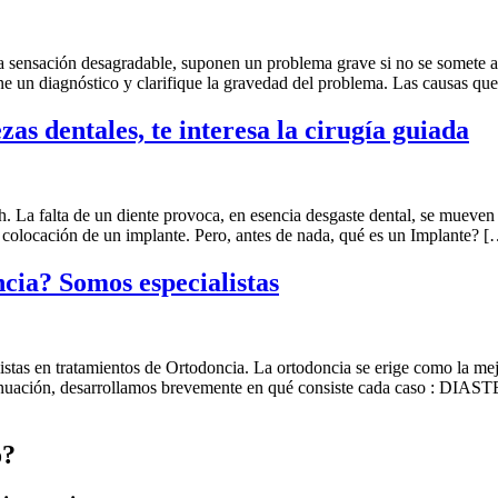
a sensación desagradable, suponen un problema grave si no se somete a
e un diagnóstico y clarifique la gravedad del problema. Las causas qu
zas dentales, te interesa la cirugía guiada
h. La falta de un diente provoca, en esencia desgaste dental, se mueven 
 la colocación de un implante. Pero, antes de nada, qué es un Implante? 
cia? Somos especialistas
stas en tratamientos de Ortodoncia. La ortodoncia se erige como la mejo
continuación, desarrollamos brevemente en qué consiste cada caso : DI
o?