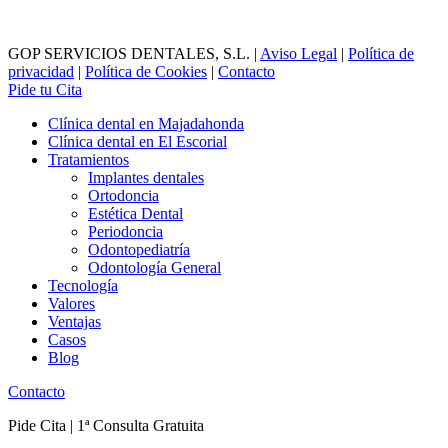
GOP SERVICIOS DENTALES, S.L. |
Aviso Legal
|
Política de
privacidad
|
Política de Cookies
|
Contacto
Pide tu Cita
Clínica dental en Majadahonda
Clínica dental en El Escorial
Tratamientos
Implantes dentales
Ortodoncia
Estética Dental
Periodoncia
Odontopediatría
Odontología General
Tecnología
Valores
Ventajas
Casos
Blog
Contacto
Pide Cita | 1ª Consulta Gratuita