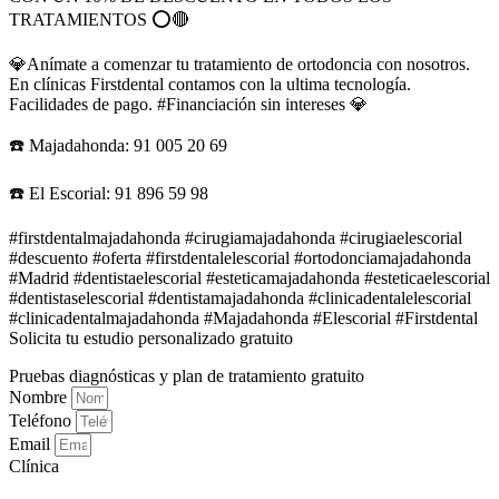
TRATAMIENTOS ⭕🔴
💎Anímate a comenzar tu tratamiento de ortodoncia con nosotros.
En clínicas Firstdental contamos con la ultima tecnología.
Facilidades de pago. #Financiación sin intereses 💎
☎️ Majadahonda: 91 005 20 69
☎️ El Escorial: 91 896 59 98
#firstdentalmajadahonda #cirugiamajadahonda #cirugiaelescorial
#descuento #oferta #firstdentalelescorial #ortodonciamajadahonda
#Madrid #dentistaelescorial #esteticamajadahonda #esteticaelescorial
#dentistaselescorial #dentistamajadahonda #clinicadentalelescorial
#clinicadentalmajadahonda #Majadahonda #Elescorial #Firstdental
Solicita tu estudio personalizado gratuito
Pruebas diagnósticas y plan de tratamiento gratuito
Nombre
Teléfono
Email
Clínica