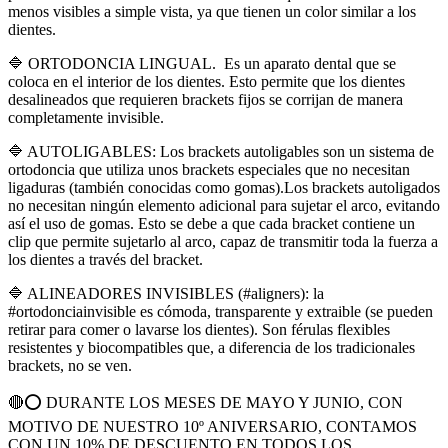
menos visibles a simple vista, ya que tienen un color similar a los
dientes.
🔷 ORTODONCIA LINGUAL. Es un aparato dental que se
coloca en el interior de los dientes. Esto permite que los dientes
desalineados que requieren brackets fijos se corrijan de manera
completamente invisible.
🔷 AUTOLIGABLES: Los brackets autoligables son un sistema de
ortodoncia que utiliza unos brackets especiales que no necesitan
ligaduras (también conocidas como gomas).Los brackets autoligados
no necesitan ningún elemento adicional para sujetar el arco, evitando
así el uso de gomas. Esto se debe a que cada bracket contiene un
clip que permite sujetarlo al arco, capaz de transmitir toda la fuerza a
los dientes a través del bracket.
🔷 ALINEADORES INVISIBLES (#aligners): la
#ortodonciainvisible es cómoda, transparente y extraible (se pueden
retirar para comer o lavarse los dientes). Son férulas flexibles
resistentes y biocompatibles que, a diferencia de los tradicionales
brackets, no se ven.
🔴⭕ DURANTE LOS MESES DE MAYO Y JUNIO, CON
MOTIVO DE NUESTRO 10º ANIVERSARIO, CONTAMOS
CON UN 10% DE DESCUENTO EN TODOS LOS